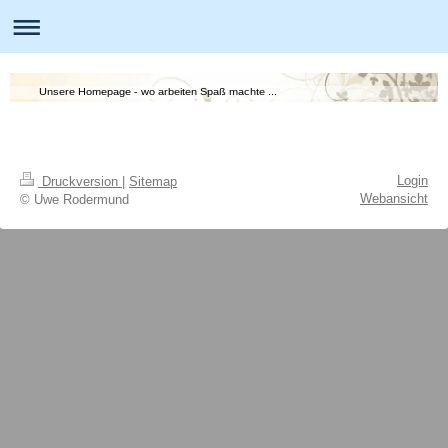
Unsere Homepage - wo arbeiten Spaß machte ...
Login
Druckversion
|
Sitemap
Webansicht
© Uwe Rodermund